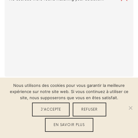
Nous utilisons des cookies pour vous garantir la meilleure
expérience sur notre site web. Si vous continuez à utiliser ce
2020 LE PLEIN DE CONSCIENCE – TOUS DROITS RÉSERVÉS.
site, nous supposerons que vous en êtes satisfait.
CRÉATION :
THIBAUTSOUFFLET.FR
J'ACCEPTE
REFUSER
SHARE THIS SELECTION
EN SAVOIR PLUS
Tweet
LinkedIn